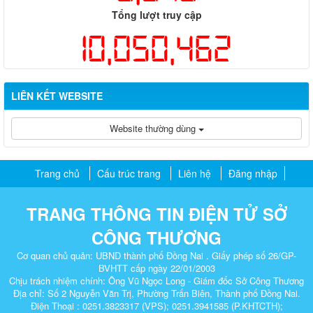
Tổng lượt truy cập
10,050,462
LIÊN KẾT WEBSITE
Website thường dùng
Trang chủ
Cấu trúc trang
Liên hệ
Đăng nhập
TRANG THÔNG TIN ĐIỆN TỬ SỞ
CÔNG THƯƠNG
Cơ quan chủ quản: UBND thành phố Đồng Nai . Giấy phép số 26/GP-
BVHTT cấp ngày 22/01/2003
Chịu trách nhiệm chính: Ông Vũ Ngọc Long - Giám đốc Sở Công Thương
Địa chỉ: Số 2 Nguyễn Văn Trị, Phường Trấn Biên, Thành phố Đồng Nai.
Điện Thoại : 0251.3823317 (VPS); 0251.3941585 (P.KHTCTH);