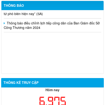
huấn kinh doanh online hiệu quả trên các kênh thương mại điện
THÔNG BÁO
tử phổ biến hiện nay” (SA)
Thông báo điều chỉnh lịch tiếp công dân của Ban Giám đốc Sở
Công Thương năm 2024
THỐNG KÊ TRUY CẬP
Hôm nay
6,975