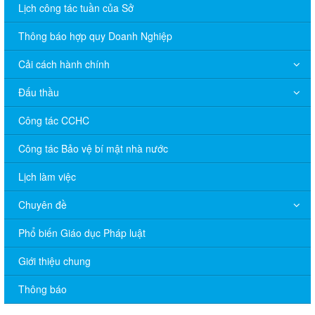
Lịch công tác tuần của Sở
Thông báo hợp quy Doanh Nghiệp
Cải cách hành chính
Đấu thầu
Công tác CCHC
Công tác Bảo vệ bí mật nhà nước
Lịch làm việc
Chuyên đề
V/v đề nghị báo cáo hệ thống phân phối, nhãn hiệu hàng hóa
Phổ biến Giáo dục Pháp luật
và hoạt động mua bán khí trên địa bàn tỉnh năm 2025 (nhắc lần
2).
Giới thiệu chung
Thông báo bán thanh lý tài sản công theo hình thức chỉ định
Thông báo
Thông báo lựa chọn nhà thầu thực hiện gói thầu: “tổ chức tập