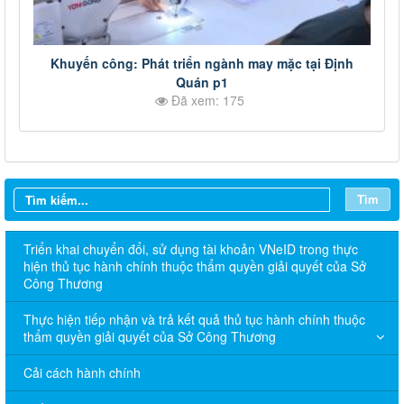
Khuyến công: Phát triển ngành may mặc tại Định
Quán p1
Đã xem: 175
Tìm
Triển khai chuyển đổi, sử dụng tài khoản VNeID trong thực
hiện thủ tục hành chính thuộc thẩm quyền giải quyết của Sở
Công Thương
Thực hiện tiếp nhận và trả kết quả thủ tục hành chính thuộc
thẩm quyền giải quyết của Sở Công Thương
Cải cách hành chính