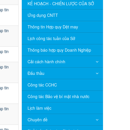
KẾ HOẠCH - CHIẾN LƯỢC CỦA SỞ
p tin
Ứng dụng CNTT
Thông tin Hợp quy Dệt may
p tin
Lịch công tác tuần của Sở
Thông báo hợp quy Doanh Nghiệp
p tin
Cải cách hành chính
p tin
Đấu thầu
Công tác CCHC
p tin
Công tác Bảo vệ bí mật nhà nước
Lịch làm việc
p tin
Chuyên đề
V/v đề nghị báo cáo hệ thống phân
p tin