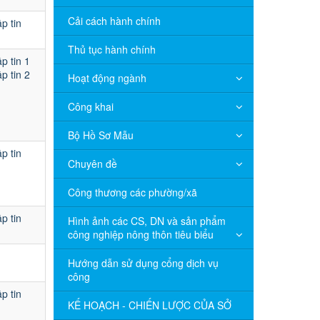
Cải cách hành chính
p tin
Thủ tục hành chính
p tin 1
p tin 2
Hoạt động ngành
Công khai
Bộ Hồ Sơ Mẫu
p tin
Chuyên đề
Công thương các phường/xã
p tin
Hình ảnh các CS, DN và sản phẩm
công nghiệp nông thôn tiêu biểu
Hướng dẫn sử dụng cổng dịch vụ
công
p tin
KẾ HOẠCH - CHIẾN LƯỢC CỦA SỞ