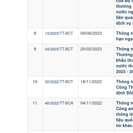
của Bộ 
thương 
nước ng
liên qu
dịch vụ
8
09/06/2023
Thông t
13/2023/TT-BCT
hạn ngạ
9
20/02/2023
Thông t
04/2023/TT-BCT
Thương 
khẩu thu
nước thà
2023 - 2
10
18/11/2022
Thông t
32/2022/TT-BCT
Công Th
định Đối
11
04/11/2022
Thông t
46/2022/TT-BCA
Công an 
thông ti
liệu qu
tin khác