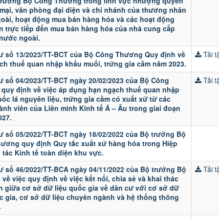
trưởng Bộ Công Thương trong lĩnh vực nhượng quyền
mại, văn phòng đại diện và chi nhánh của thương nhân
oài, hoạt động mua bán hàng hóa và các hoạt động
an trực tiếp đến mua bán hàng hóa của nhà cung cấp
 nước ngoài.
ư số 13/2023/TT-BCT của Bộ Công Thương Quy định về
Tải tậ
ch thuế quan nhập khẩu muối, trứng gia cầm năm 2023.
ư số 04/2023/TT-BCT ngày 20/02/2023 của Bộ Công
Tải tậ
quy định về việc áp dụng hạn ngạch thuế quan nhập
ốc lá nguyên liệu, trứng gia cầm có xuất xứ từ các
nh viên của Liên minh Kinh tế Á – Âu trong giai đoạn
027.
ư số 05/2022/TT-BCT ngày 18/02/2022 của Bộ trưởng Bộ
ương quy định Quy tắc xuất xứ hàng hóa trong Hiệp
 tác Kinh tế toàn diện khu vực.
ư số 46/2022/TT-BCA ngày 04/11/2022 của Bộ trưởng Bộ
Tải tậ
về việc quy định về việc kết nối, chia sẻ và khai thác
n giữa cơ sở dữ liệu quốc gia về dân cư với cơ sở dữ
ốc gia, cơ sở dữ liệu chuyên ngành và hệ thống thông
.