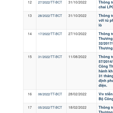
12
31/10/2022
Thông t
27/2022/TT-BCT
chai LP
13
31/10/2022
Thông t
28/2022/TT-BCT
với tủ 
lò
14
27/10/2022
Thông t
17/2022/TT-BCT
Thương 
32/2017
Thương
15
11/08/2022
Thông t
31/2022/TT-BCT
57/2014
Công Th
hành kh
31 thán
định ph
điện.
16
28/02/2022
V/v triể
06/2022/TT-BCT
Bộ Côn
17
18/02/2022
Thông t
05/2022/TT-BCT
Thương 