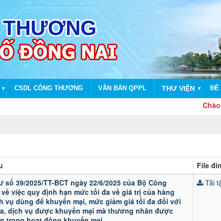
CSDL CÔNG THƯƠNG
VĂN BẢN QPPL
THƯ VIỆN
ĐỀ 
▼
▼
Chào mừng dị
u
File đ
ư số 39/2025/TT-BCT ngày 22/6/2025 của Bộ Công
Tải tậ
ề việc quy định hạn mức tối đa về giá trị của hàng
h vụ dùng để khuyến mại, mức giảm giá tối đa đối với
a, dịch vụ được khuyến mại mà thương nhân được
ện trong hoạt động khuyến mại