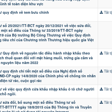
Kinh tế toàn diện khu vực
ư quy định về tem bưu chính
Tải tậ
ư số 25/2021/TT-BCT ngày 20/12/2021 về việc sửa đổi,
 một số điều của Thông tư 33/2019/TT-BCT ngày
019 của Bộ trưởng Bộ Công Thương về việc Quy định
g tiêu chí của Chương trình Thương hiệu quốc gia Việt
ư Quy định về nguyên tắc điều hành nhập khẩu theo
Tải tậ
ch thuế quan đối với mặt hàng muối, trứng gia cầm và
á nguyên liệu năm 2022
 quy định chi tiết một số điều của Nghị định số
Tải tậ
/NĐ-CP ngày 14/8/2020 của Chính phủ về chống tin nhắn
 điện tử rác, cuộc gọi rác
ư về việc quy định cửa khẩu nhập khẩu ô tô chở người
Tải tậ
 chỗ ngồi.
ư sửa đổi, bổ sung một số điều Thông tư số
Tải tậ
/TT-BTTTT ngày 18/8/2015 của Bộ Thông tin và Truyền
 quản lý và sử dụng tài nguyên Internet