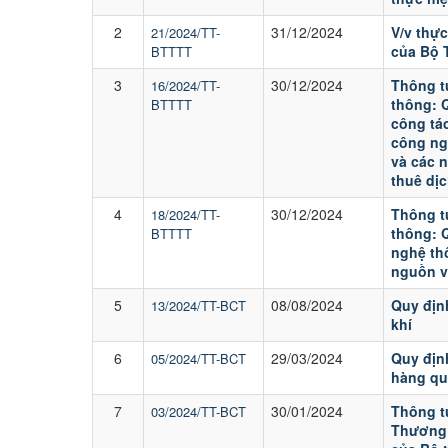
2
31/12/2024
V/v thự
21/2024/TT-
của Bộ 
BTTTT
3
30/12/2024
Thông t
16/2024/TT-
thông: Q
BTTTT
công tác
công ng
và các 
thuê dịc
4
30/12/2024
Thông t
18/2024/TT-
thông: 
BTTTT
nghệ th
nguồn v
5
08/08/2024
Quy địn
13/2024/TT-BCT
khí
6
29/03/2024
Quy địn
05/2024/TT-BCT
hàng qu
7
30/01/2024
Thông t
03/2024/TT-BCT
Thương 