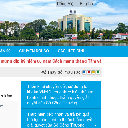
Tiếng Việt
English
ÁN 06
CHUYỂN ĐỔI SỐ
CÁC HIỆP ĐỊNH
p kỷ niệm 80 năm Cách mạng tháng Tám và Quốc khánh 2/9
Thay đổi màu sắc
Triển khai chuyển đổi, sử dụng tài
khoản VNeID trong thực hiện thủ tục
ính kèm
hành chính thuộc thẩm quyền giải
quyết của Sở Công Thương
p tin
Thực hiện tiếp nhận và trả kết quả
thủ tục hành chính thuộc thẩm quyền
giải quyết của Sở Công Thương