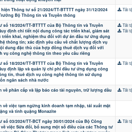
c hiện Thông tư số 21/2024/TT-BTTTT ngày 31/12/2024
Tải tậ
Trưởng Bộ Thông tin và Truyền thông
ư số 16/2024/TT-BTTTT của Bộ Thông tin và Truyền
Tải tậ
uy định chi tiết nội dung công tác triển khai, giám sát
Tải tậ
 triển khai, nghiệm thu đối với dự án đầu tư ứng dụng
hệ thông tin; xác định yêu cầu về chất lượng dịch vụ
nội dung đặc thù của hợp đồng thuê dịch vụ đối với
h vụ công nghệ thông tin theo yêu cầu riêng
ư số 18/2024/TT-BTTTT của Bộ Thông tin và Truyền
Tải tậ
Quy định lập và quản lý chi phí đầu tư ứng dụng công
ông tin, thuê dịch vụ công nghệ thông tin sử dụng
ốn ngân sách nhà nước
h về phân cấp và lập báo cáo tài nguyên, trữ lượng dầu
Tải tậ
h về việc tạm ngừng kinh doanh tạm nhập, tái xuất mặt
ặng và tinh quặng Monazite
ư số 03/2024/TT-BCT ngày 30/01/2024 của Bộ Công
Tải tậ
về việc Sửa đổi, bổ sung một số điều của các Thông tư