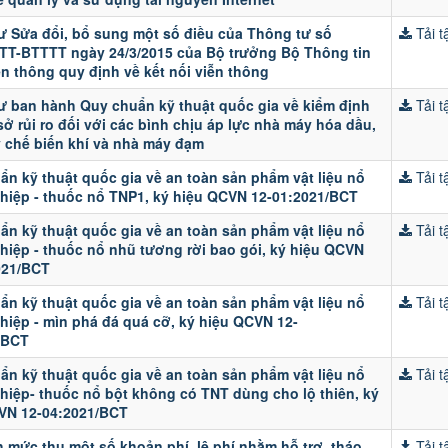
ư Sửa đổi, bổ sung một số điều của Thông tư số
Tải tậ
/TT-BTTTT ngày 24/3/2015 của Bộ trưởng Bộ Thông tin
n thông quy định về kết nối viễn thông
ư ban hành Quy chuẩn kỹ thuật quốc gia về kiểm định
Tải tậ
sở rủi ro đối với các bình chịu áp lực nhà máy hóa dầu,
 chế biến khí và nhà máy đạm
ẩn kỹ thuật quốc gia về an toàn sản phẩm vật liệu nổ
Tải tậ
hiệp - thuốc nổ TNP1, ký hiệu QCVN 12-01:2021/BCT
ẩn kỹ thuật quốc gia về an toàn sản phẩm vật liệu nổ
Tải tậ
hiệp - thuốc nổ nhũ tương rời bao gói, ký hiệu QCVN
021/BCT
ẩn kỹ thuật quốc gia về an toàn sản phẩm vật liệu nổ
Tải tậ
hiệp - mìn phá đá quá cỡ, ký hiệu QCVN 12-
/BCT
ẩn kỹ thuật quốc gia về an toàn sản phẩm vật liệu nổ
Tải tậ
hiệp- thuốc nổ bột không có TNT dùng cho lộ thiên, ký
VN 12-04:2021/BCT
 mức thu một số khoản phí, lệ phí nhằm hỗ trợ, tháo
Tải tậ