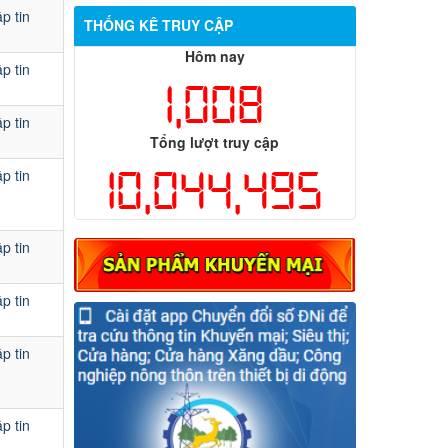
p tin
THỐNG KÊ TRUY CẬP
Hôm nay
p tin
1,008
p tin
Tổng lượt truy cập
10,044,495
p tin
p tin
p tin
p tin
p tin