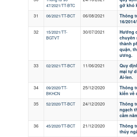
gỡ khó 
47/2021/TT-BTC
31
06/08/2021
Thông t
06/2021/TT-BCT
16/2014
32
30/07/2021
Hướng d
15/2021/TT-
chuyên 
BGTVT
thành p
quận, th
ương.
33
11/06/2021
Quy địn
02/2021/TT-BCT
mại tự 
Ai-len.
34
25/12/2020
Thông t
09/2020/TT-
kiến về
BKHCN
35
24/12/2020
Thông t
52/2020/TT-BCT
ngạch t
cầm năm
36
21/12/2020
Thông t
45/2020/TT-BCT
thủy ng