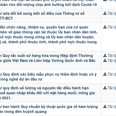
khăn cho đối tượng chịu ảnh hưởng bởi dịch Covid-19
ư sửa đổi bổ sung mốt số điều của Thông tư số
Tải tậ
/TT-BCT
ẫn chức năng, nhiệm vụ, quyền hạn của cơ quan
Tải tậ
môn về giao thông vận tải thuộc Ủy ban nhân dân tỉnh,
hố trực thuộc trung ương và Ủy ban nhân dân huyện,
ị xã, thành phố thuộc tỉnh, thành phố trực thuộc trung
h Quy tắc xuất xứ hàng hóa trong Hiệp định Thương
Tải tậ
do giữa Việt Nam và Liên hiệp Vương Quốc Anh và Bắc
Tải tậ
ư Quy định các biểu mẫu phục vụ thẩm định hoặc có ý
Tải tậ
 công nghệ dự án đầu tư
ư quy định số lượng và nguyên tắc điều hành hạn
Tải tậ
huế quan nhập khẩu đối với mặt hàng muối, trứng gia
 2021.
ư ban hành Quy chuẩn kỹ thuật quốc gia về hàm lượng
Tải tậ
ân trong đèn huỳnh quang