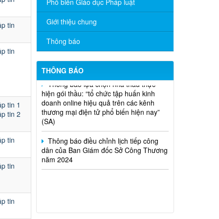
Phổ biến Giáo dục Pháp luật
phối, nhãn hiệu hàng hóa và hoạt động
mua bán khí trên địa bàn tỉnh năm 2025
Giới thiệu chung
(nhắc lần 2).
p tin
Thông báo
Thông báo bán thanh lý tài sản công
p tin
theo hình thức chỉ định
THÔNG BÁO
Thông báo lựa chọn nhà thầu thực
hiện gói thầu: “tổ chức tập huấn kinh
doanh online hiệu quả trên các kênh
thương mại điện tử phổ biến hiện nay”
p tin 1
(SA)
p tin 2
Thông báo điều chỉnh lịch tiếp công
dân của Ban Giám đốc Sở Công Thương
p tin
năm 2024
p tin
p tin