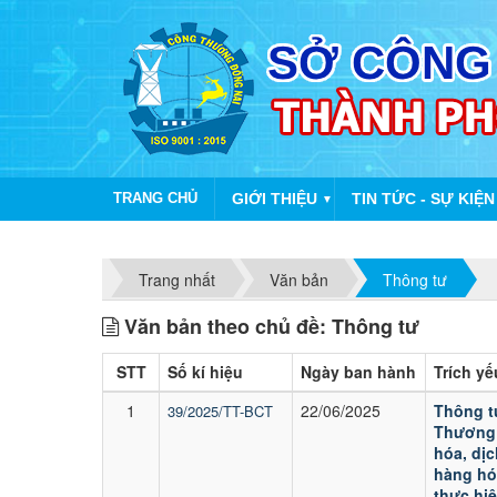
TRANG CHỦ
GIỚI THIỆU
TIN TỨC - SỰ KIỆN
▼
Trang nhất
Văn bản
Thông tư
Văn bản theo chủ đề: Thông tư
STT
Số kí hiệu
Ngày ban hành
Trích yế
1
22/06/2025
Thông t
39/2025/TT-BCT
Thương v
hóa, dịc
hàng hó
thực hi