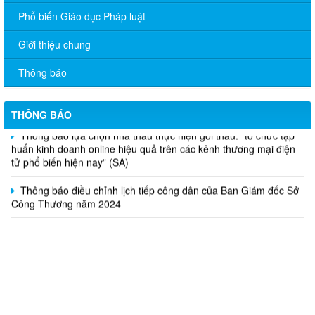
Phổ biến Giáo dục Pháp luật
V/v đề nghị báo cáo hệ thống phân phối, nhãn hiệu hàng hóa
Giới thiệu chung
và hoạt động mua bán khí trên địa bàn tỉnh năm 2025 (nhắc lần
2).
Thông báo
Thông báo bán thanh lý tài sản công theo hình thức chỉ định
THÔNG BÁO
Thông báo lựa chọn nhà thầu thực hiện gói thầu: “tổ chức tập
huấn kinh doanh online hiệu quả trên các kênh thương mại điện
tử phổ biến hiện nay” (SA)
Thông báo điều chỉnh lịch tiếp công dân của Ban Giám đốc Sở
Công Thương năm 2024