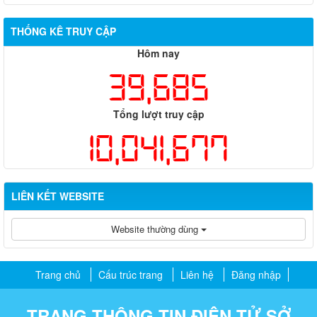
THỐNG KÊ TRUY CẬP
Hôm nay
39,685
Tổng lượt truy cập
10,041,677
LIÊN KẾT WEBSITE
Website thường dùng
Trang chủ
Cấu trúc trang
Liên hệ
Đăng nhập
TRANG THÔNG TIN ĐIỆN TỬ SỞ