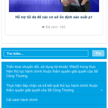
Hỗ trợ tối đa để các cơ sở ổn định sản xuất p1
Đã xem: 183
Tìm
Triển khai chuyển đổi, sử dụng tài khoản VNeID trong thực
hiện thủ tục hành chính thuộc thẩm quyền giải quyết của Sở
Công Thương
Thực hiện tiếp nhận và trả kết quả thủ tục hành chính thuộc
thẩm quyền giải quyết của Sở Công Thương
Cải cách hành chính