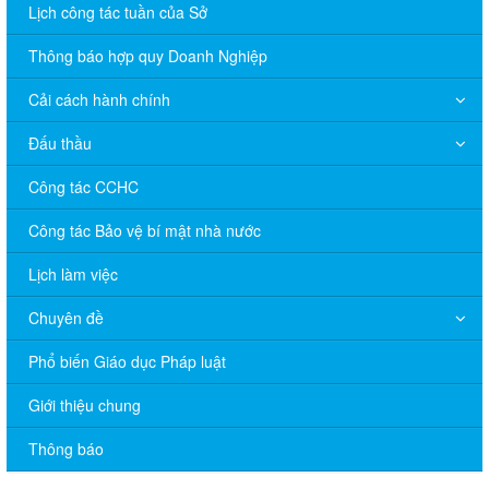
Lịch công tác tuần của Sở
Thông báo hợp quy Doanh Nghiệp
Cải cách hành chính
Đấu thầu
Công tác CCHC
Công tác Bảo vệ bí mật nhà nước
Lịch làm việc
Chuyên đề
V/v đề nghị báo cáo hệ thống phân phối, nhãn hiệu hàng hóa
Phổ biến Giáo dục Pháp luật
và hoạt động mua bán khí trên địa bàn tỉnh năm 2025 (nhắc lần
2).
Giới thiệu chung
Thông báo bán thanh lý tài sản công theo hình thức chỉ định
Thông báo