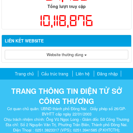
Tổng lượt truy cập
10,118,876
LIÊN KẾT WEBSITE
Website thường dùng
Trang chủ
Cấu trúc trang
Liên hệ
Đăng nhập
TRANG THÔNG TIN ĐIỆN TỬ SỞ
CÔNG THƯƠNG
Cơ quan chủ quản: UBND thành phố Đồng Nai . Giấy phép số 26/GP-
BVHTT cấp ngày 22/01/2003
Chịu trách nhiệm chính: Ông Vũ Ngọc Long - Giám đốc Sở Công Thương
Địa chỉ: Số 2 Nguyễn Văn Trị, Phường Trấn Biên, Thành phố Đồng Nai.
Điện Thoại : 0251.3823317 (VPS); 0251.3941585 (P.KHTCTH);