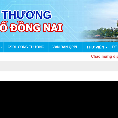
CSDL CÔNG THƯƠNG
VĂN BẢN QPPL
THƯ VIỆN
ĐỀ 
▼
▼
Chào mừng dịp kỷ niệm 8