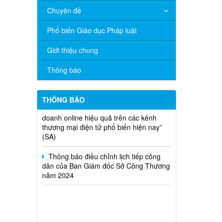
V/v đề nghị báo cáo hệ thống phân
Chuyên đề
phối, nhãn hiệu hàng hóa và hoạt động
mua bán khí trên địa bàn tỉnh năm 2025
Phổ biến Giáo dục Pháp luật
(nhắc lần 2).
Giới thiệu chung
Thông báo bán thanh lý tài sản công
theo hình thức chỉ định
Thông báo
Thông báo lựa chọn nhà thầu thực
hiện gói thầu: “tổ chức tập huấn kinh
THÔNG BÁO
doanh online hiệu quả trên các kênh
thương mại điện tử phổ biến hiện nay”
(SA)
Thông báo điều chỉnh lịch tiếp công
dân của Ban Giám đốc Sở Công Thương
năm 2024