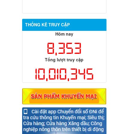
THỐNG KÊ TRUY CẬP
Hôm nay
8,353
Tổng lượt truy cập
10,010,345