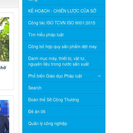
KẾ HOẠCH - CHIẾN LƯỢC CỦA SỞ
Công tác ISO TCVN ISO 9001:2015
Tìm hiểu pháp luật
Công bố hợp quy sản phẩm dệt may
Danh mục máy, thiết bị, vật tư,
nguyên liệu trong nước sản xuất
nhờ
Phổ biến Giáo dục Pháp luật
Search
Đoàn thể Sở Công Thương
Đề án 06
Quản lý công nghiệp