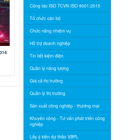
Công tác ISO TCVN ISO 9001:2015
Tổ chức cán bộ
Chức năng nhiệm vụ
Hỗ trợ doanh nghiệp
2014
Tin tiết kiệm điện
Quản lý năng lượng
Giá cả thị trường
Quản lý thị trường
Sản xuất công nghiệp - thương mại
Khuyến công - Tư vấn phát triển công
nghiệp
Lấy ý kiến dự thảo VBPL