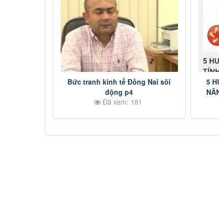
Bức tranh kinh tế Đồng Nai sôi
5 HƯỚNG DẪN SỬ DỤNG TÍNH
động p4
NĂN
Đã xem: 181
THÔ