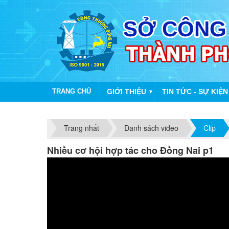
TRANG CHỦ
GIỚI THIỆU
TIN TỨC - SỰ KIỆN
▼
Trang nhất
Danh sách video
Clip
Nhiều cơ hội hợp tác cho Đồng Nai p1