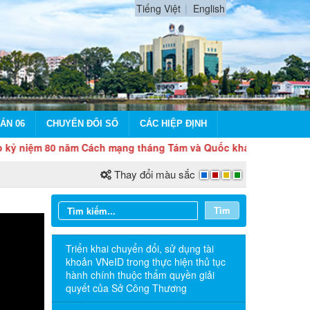
Tiếng Việt
English
ÁN 06
CHUYỂN ĐỔI SỐ
CÁC HIỆP ĐỊNH
0 năm Cách mạng tháng Tám và Quốc khánh 2/9
Thay đổi màu sắc
Tìm
Triển khai chuyển đổi, sử dụng tài
khoản VNeID trong thực hiện thủ tục
hành chính thuộc thẩm quyền giải
quyết của Sở Công Thương