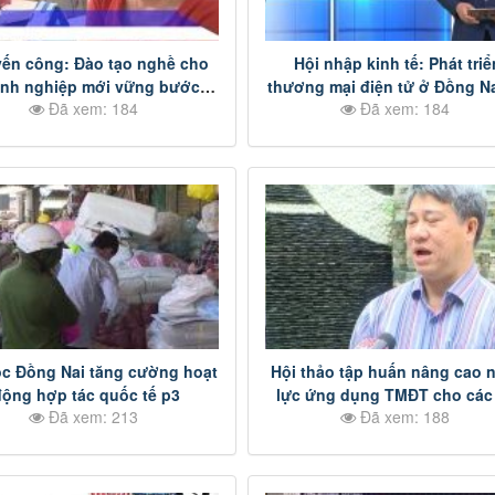
ến công: Đào tạo nghề cho
Hội nhập kinh tế: Phát triể
nh nghiệp mới vững bước
thương mại điện tử ở Đồng Na
Đã xem: 184
Đã xem: 184
khởi nghiệp p3
ọc Đồng Nai tăng cường hoạt
Hội thảo tập huấn nâng cao 
động hợp tác quốc tế p3
lực ứng dụng TMĐT cho các
Đã xem: 213
Đã xem: 188
trong bối cảnh thực thi hiệp 
FTA p6