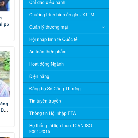
Chỉ đạo điều hành
Chương trình bình ổn giá - XTTM
n
i p5
Quản lý thương mại
Hội nhập kinh tế Quốc tế
An toàn thực phẩm
Hoạt động Ngành
Điện năng
Đảng bộ Sở Công Thương
Tin tuyên truyền
năng
 DN
Thông tin Hội nhập FTA
định
Hệ thống tài liệu theo TCVN ISO
9001:2015