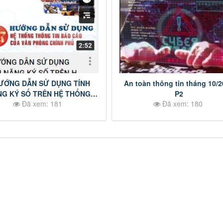
An toàn thông tin tháng 10/
G KÝ SỐ TRÊN HỆ THỐNG
P2
Đã xem: 181
Đã xem: 180
NG TIN BÁO CÁO CỦA VĂN
PHÒNG CHÍNH PHỦ.