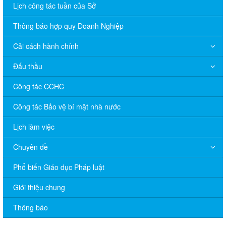
Lịch công tác tuần của Sở
Thông báo hợp quy Doanh Nghiệp
Cải cách hành chính
Đấu thầu
Công tác CCHC
Công tác Bảo vệ bí mật nhà nước
Lịch làm việc
Chuyên đề
Phổ biến Giáo dục Pháp luật
V/v đề nghị báo cáo hệ thống phân phối, nhãn hiệu hàng hóa
và hoạt động mua bán khí trên địa bàn tỉnh năm 2025 (nhắc lần
Giới thiệu chung
2).
Thông báo
Thông báo bán thanh lý tài sản công theo hình thức chỉ định