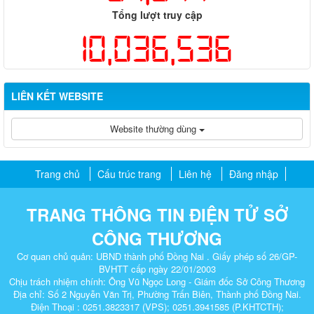
Tổng lượt truy cập
10,036,536
LIÊN KẾT WEBSITE
Website thường dùng
Trang chủ
Cấu trúc trang
Liên hệ
Đăng nhập
TRANG THÔNG TIN ĐIỆN TỬ SỞ
CÔNG THƯƠNG
Cơ quan chủ quản: UBND thành phố Đồng Nai . Giấy phép số 26/GP-
BVHTT cấp ngày 22/01/2003
Chịu trách nhiệm chính: Ông Vũ Ngọc Long - Giám đốc Sở Công Thương
Địa chỉ: Số 2 Nguyễn Văn Trị, Phường Trấn Biên, Thành phố Đồng Nai.
Điện Thoại : 0251.3823317 (VPS); 0251.3941585 (P.KHTCTH);