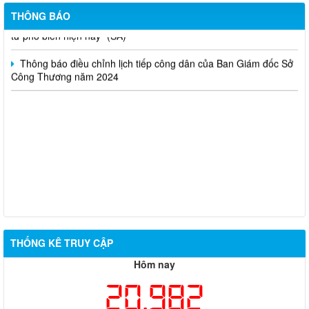
huấn kinh doanh online hiệu quả trên các kênh thương mại điện
THÔNG BÁO
tử phổ biến hiện nay” (SA)
Thông báo điều chỉnh lịch tiếp công dân của Ban Giám đốc Sở
Công Thương năm 2024
THỐNG KÊ TRUY CẬP
Hôm nay
20,982