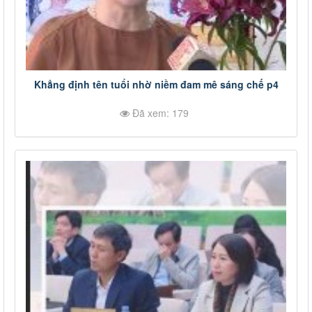
Khẳng định tên tuổi nhờ niềm đam mê sáng chế p4
Đã xem: 179