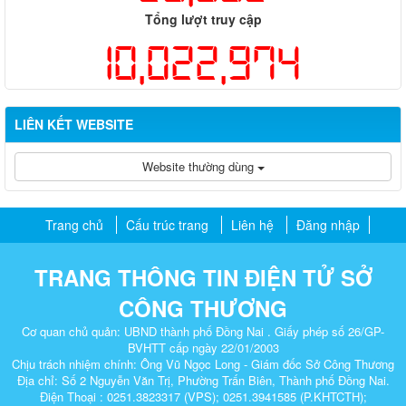
Tổng lượt truy cập
10,022,974
LIÊN KẾT WEBSITE
Website thường dùng
Trang chủ
Cấu trúc trang
Liên hệ
Đăng nhập
TRANG THÔNG TIN ĐIỆN TỬ SỞ
CÔNG THƯƠNG
Cơ quan chủ quản: UBND thành phố Đồng Nai . Giấy phép số 26/GP-
BVHTT cấp ngày 22/01/2003
Chịu trách nhiệm chính: Ông Vũ Ngọc Long - Giám đốc Sở Công Thương
Địa chỉ: Số 2 Nguyễn Văn Trị, Phường Trấn Biên, Thành phố Đồng Nai.
Điện Thoại : 0251.3823317 (VPS); 0251.3941585 (P.KHTCTH);