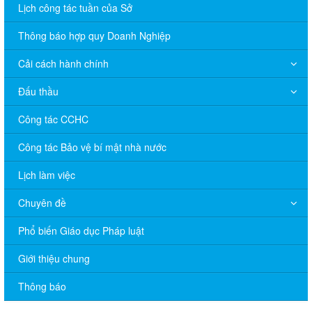
Lịch công tác tuần của Sở
Thông báo hợp quy Doanh Nghiệp
Cải cách hành chính
Đấu thầu
Công tác CCHC
Công tác Bảo vệ bí mật nhà nước
Lịch làm việc
Chuyên đề
V/v đề nghị báo cáo hệ thống phân phối, nhãn hiệu hàng hóa
Phổ biến Giáo dục Pháp luật
và hoạt động mua bán khí trên địa bàn tỉnh năm 2025 (nhắc lần
2).
Giới thiệu chung
Thông báo bán thanh lý tài sản công theo hình thức chỉ định
Thông báo
Thông báo lựa chọn nhà thầu thực hiện gói thầu: “tổ chức tập