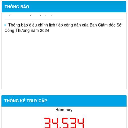
huấn kinh doanh online hiệu quả trên các kênh thương mại điện
tử phổ biến hiện nay” (SA)
THÔNG BÁO
Thông báo điều chỉnh lịch tiếp công dân của Ban Giám đốc Sở
Công Thương năm 2024
THỐNG KÊ TRUY CẬP
Hôm nay
34,534