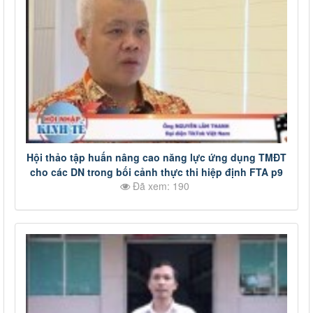
Hội thảo tập huấn nâng cao năng lực ứng dụng TMĐT
cho các DN trong bối cảnh thực thi hiệp định FTA p9
Đã xem: 190