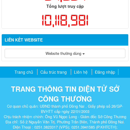
Tổng lượt truy cập
10,118,981
LIÊN KẾT WEBSITE
Website thường dùng
Trang chủ
Cấu trúc trang
Liên hệ
Đăng nhập
TRANG THÔNG TIN ĐIỆN TỬ SỞ
CÔNG THƯƠNG
Cơ quan chủ quản: UBND thành phố Đồng Nai . Giấy phép số 26/GP-
BVHTT cấp ngày 22/01/2003
Chịu trách nhiệm chính: Ông Vũ Ngọc Long - Giám đốc Sở Công Thương
Địa chỉ: Số 2 Nguyễn Văn Trị, Phường Trấn Biên, Thành phố Đồng Nai.
Điện Thoại : 0251.3823317 (VPS); 0251.3941585 (P.KHTCTH);