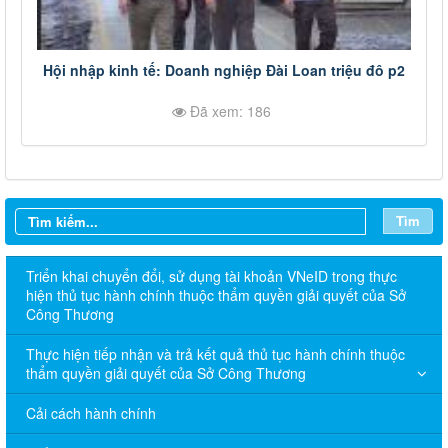
Hội nhập kinh tế: Doanh nghiệp Đài Loan triệu đô p2
Đã xem: 186
Tìm
Triển khai chuyển đổi, sử dụng tài khoản VNeID trong thực
hiện thủ tục hành chính thuộc thẩm quyền giải quyết của Sở
Công Thương
Thực hiện tiếp nhận và trả kết quả thủ tục hành chính thuộc
thẩm quyền giải quyết của Sở Công Thương
Cải cách hành chính