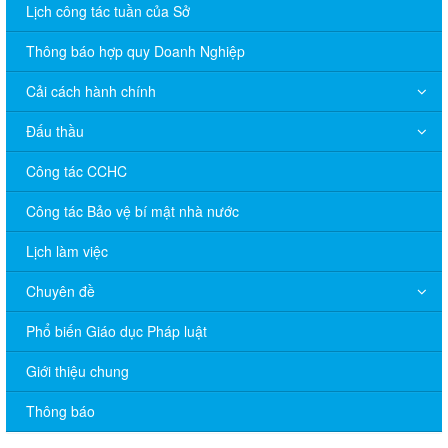
Lịch công tác tuần của Sở
Thông báo hợp quy Doanh Nghiệp
Cải cách hành chính
Đấu thầu
Công tác CCHC
Công tác Bảo vệ bí mật nhà nước
Lịch làm việc
Chuyên đề
V/v đề nghị báo cáo hệ thống phân phối, nhãn hiệu hàng hóa
Phổ biến Giáo dục Pháp luật
và hoạt động mua bán khí trên địa bàn tỉnh năm 2025 (nhắc lần
2).
Giới thiệu chung
Thông báo bán thanh lý tài sản công theo hình thức chỉ định
Thông báo
Thông báo lựa chọn nhà thầu thực hiện gói thầu: “tổ chức tập