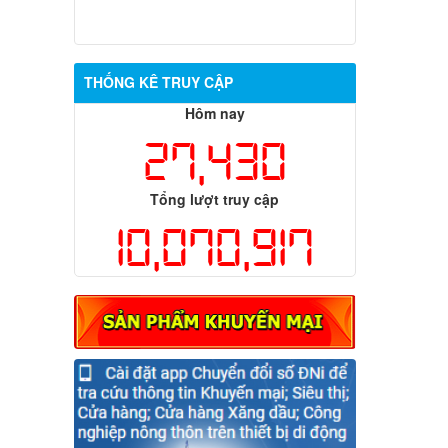
THỐNG KÊ TRUY CẬP
Hôm nay
27,430
Tổng lượt truy cập
10,070,917