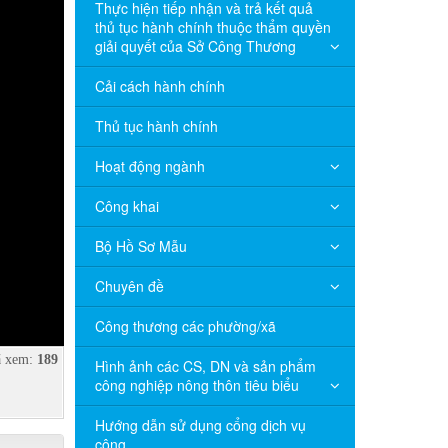
Thực hiện tiếp nhận và trả kết quả
thủ tục hành chính thuộc thẩm quyền
giải quyết của Sở Công Thương
Cải cách hành chính
Thủ tục hành chính
Hoạt động ngành
Công khai
Bộ Hồ Sơ Mẫu
Chuyên đề
Công thương các phường/xã
 xem:
189
Hình ảnh các CS, DN và sản phẩm
công nghiệp nông thôn tiêu biểu
Hướng dẫn sử dụng cổng dịch vụ
công