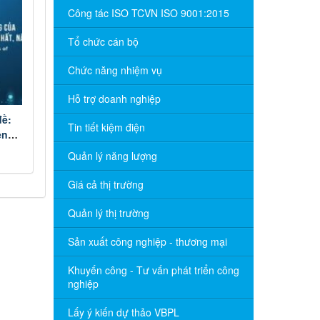
Công tác ISO TCVN ISO 9001:2015
Tổ chức cán bộ
Chức năng nhiệm vụ
Hỗ trợ doanh nghiệp
đề:
Tin tiết kiệm điện
ện
Dịch
Quản lý năng lượng
lần
Giá cả thị trường
Quản lý thị trường
Sản xuất công nghiệp - thương mại
Khuyến công - Tư vấn phát triển công
nghiệp
Lấy ý kiến dự thảo VBPL