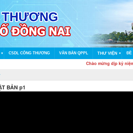
CSDL CÔNG THƯƠNG
VĂN BẢN QPPL
THƯ VIỆN
ĐỀ 
▼
▼
Chào mừng dịp kỷ niệm 80 năm 
ẬT BẢN p1