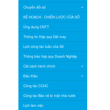
Chuyển đổi số
KẾ HOẠCH - CHIẾN LƯỢC CỦA SỞ
Ứng dụng CNTT
Thông tin Hợp quy Dệt may
Lịch công tác tuần của Sở
Thông báo hợp quy Doanh Nghiệp
Cải cách hành chính
Đấu thầu
Công tác CCHC
Công tác Bảo vệ bí mật nhà nước
Lịch làm việc
V/v đề nghị báo cáo hệ thống phân