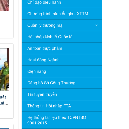
Chỉ đạo điều hành
Chương trình bình ổn giá - XTTM
Quản lý thương mại
Hội nhập kinh tế Quốc tế
An toàn thực phẩm
Hoạt động Ngành
Điện năng
Đảng bộ Sở Công Thương
Tin tuyên truyền
uật
uật
Thông tin Hội nhập FTA
Hệ thống tài liệu theo TCVN ISO
9001:2015