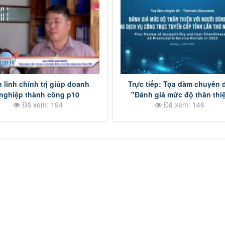
 lĩnh chính trị giúp doanh
Trực tiếp: Tọa đàm chuyên 
nghiệp thành công p10
"Đánh giá mức độ thân thi
Đã xem: 194
Đã xem: 146
vớingười dùng của 63 cổng 
vụ công trực tuyến cấp tỉnh 
thứ nhất, năm 2023" p2