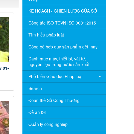
KẾ HOẠCH - CHIẾN LƯỢC CỦA SỞ
Công tác ISO TCVN ISO 9001:2015
Tìm hiểu pháp luật
Công bố hợp quy sản phẩm dệt may
Danh mục máy, thiết bị, vật tư,
nguyên liệu trong nước sản xuất
 01-
Phổ biến Giáo dục Pháp luật
Search
Đoàn thể Sở Công Thương
Đề án 06
Quản lý công nghiệp