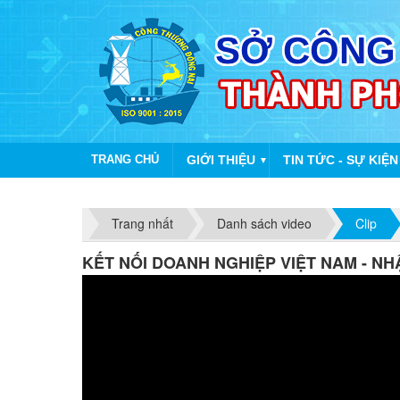
TRANG CHỦ
GIỚI THIỆU
TIN TỨC - SỰ KIỆN
▼
Trang nhất
Danh sách video
Clip
KẾT NỐI DOANH NGHIỆP VIỆT NAM - NH