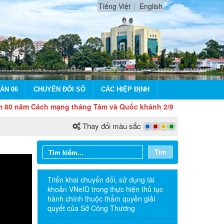
Tiếng Việt
English
ÁN 06
CHUYỂN ĐỔI SỐ
CÁC HIỆP ĐỊNH
Cách mạng tháng Tám và Quốc khánh 2/9
Thay đổi màu sắc
Tìm
Triển khai chuyển đổi, sử dụng tài
khoản VNeID trong thực hiện thủ tục
hành chính thuộc thẩm quyền giải
quyết của Sở Công Thương