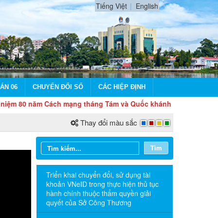
Tiếng Việt
English
ÁN 06
CHUYỂN ĐỔI SỐ
CÁC HIỆP ĐỊNH
năm Cách mạng tháng Tám và Quốc khánh 2/9
Thay đổi màu sắc
Tìm
Triển khai chuyển đổi, sử dụng tài
khoản VNeID trong thực hiện thủ tục
hành chính thuộc thẩm quyền giải
quyết của Sở Công Thương