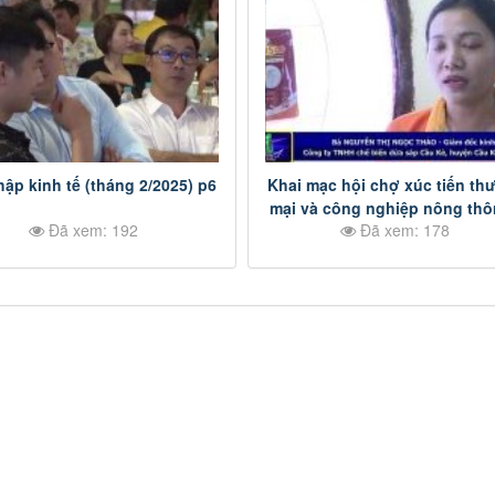
hập kinh tế (tháng 2/2025) p6
Khai mạc hội chợ xúc tiến th
mại và công nghiệp nông thô
Đã xem: 192
Đã xem: 178