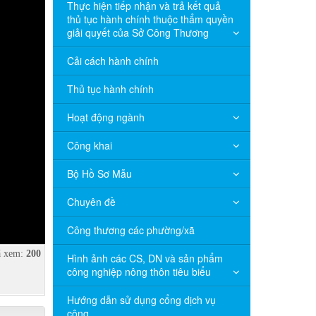
Thực hiện tiếp nhận và trả kết quả
thủ tục hành chính thuộc thẩm quyền
giải quyết của Sở Công Thương
Cải cách hành chính
Thủ tục hành chính
Hoạt động ngành
Công khai
Bộ Hồ Sơ Mẫu
Chuyên đề
Công thương các phường/xã
 xem:
200
Hình ảnh các CS, DN và sản phẩm
công nghiệp nông thôn tiêu biểu
Hướng dẫn sử dụng cổng dịch vụ
công