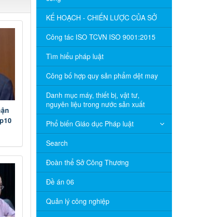
KẾ HOẠCH - CHIẾN LƯỢC CỦA SỞ
Công tác ISO TCVN ISO 9001:2015
Tìm hiểu pháp luật
Công bố hợp quy sản phẩm dệt may
Danh mục máy, thiết bị, vật tư,
nguyên liệu trong nước sản xuất
hận
 p10
Phổ biến Giáo dục Pháp luật
Search
Đoàn thể Sở Công Thương
Đề án 06
Quản lý công nghiệp