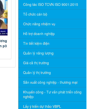
Công tác ISO TCVN ISO 9001:2015
Tổ chức cán bộ
Chức năng nhiệm vụ
Hỗ trợ doanh nghiệp
ương
Tin tiết kiệm điện
n p3
Quản lý năng lượng
Giá cả thị trường
Quản lý thị trường
Sản xuất công nghiệp - thương mại
Khuyến công - Tư vấn phát triển công
nghiệp
Lấy ý kiến dự thảo VBPL