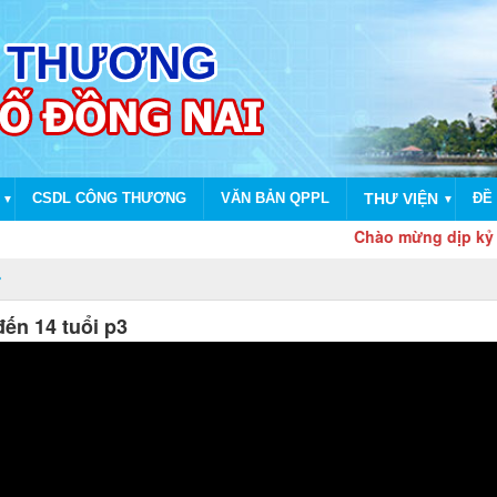
CSDL CÔNG THƯƠNG
VĂN BẢN QPPL
THƯ VIỆN
ĐỀ 
▼
▼
Chào mừng dịp kỷ niệm 80 
ến 14 tuổi p3