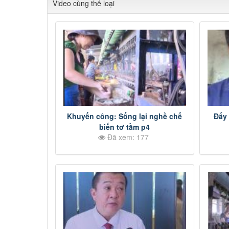
Video cùng thể loại
Khuyến công: Sống lại nghề chế
Đẩy 
biến tơ tằm p4
Đã xem: 177