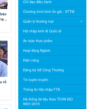
Chỉ đạo điều hành
Chương trình bình ổn giá - XTTM
 bảo
tại
Quản lý thương mại
Hội nhập kinh tế Quốc tế
An toàn thực phẩm
Hoạt động Ngành
Điện năng
Đảng bộ Sở Công Thương
Tin tuyên truyền
u tố
2
Thông tin Hội nhập FTA
Hệ thống tài liệu theo TCVN ISO
9001:2015