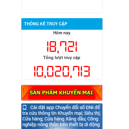
THỐNG KÊ TRUY CẬP
Hôm nay
18,721
Tổng lượt truy cập
10,020,713