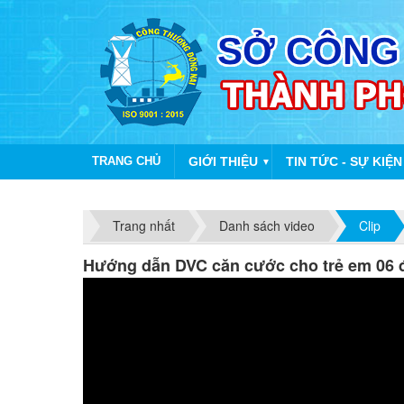
TRANG CHỦ
GIỚI THIỆU
TIN TỨC - SỰ KIỆN
▼
Trang nhất
Danh sách video
Clip
Hướng dẫn DVC căn cước cho trẻ em 06 đ