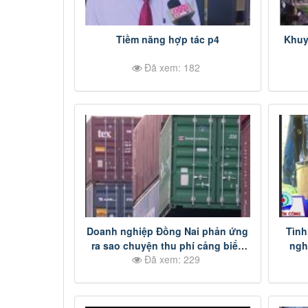
Tiềm năng hợp tác p4
Khuy
Đã xem: 182
Doanh nghiệp Đồng Nai phản ứng
Tình
ra sao chuyện thu phí cảng biển
ngh
Đã xem: 229
tại thành phố Hồ Chí Minh? p2