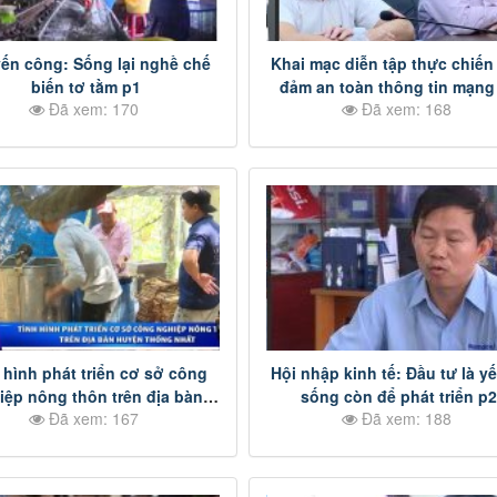
ến công: Sống lại nghề chế
Khai mạc diễn tập thực chiến
biến tơ tằm p1
đảm an toàn thông tin mạng 
Đã xem: 170
Đã xem: 168
Đồng Nai
 hình phát triển cơ sở công
Hội nhập kinh tế: Đầu tư là yế
iệp nông thôn trên địa bàn
sống còn để phát triển p
Đã xem: 167
Đã xem: 188
huyện Thống Nhất p1