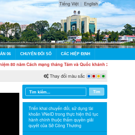
Tiếng Việt
English
ÁN 06
CHUYỂN ĐỔI SỐ
CÁC HIỆP ĐỊNH
năm Cách mạng tháng Tám và Quốc khánh 2/9
Thay đổi màu sắc
Tìm
Triển khai chuyển đổi, sử dụng tài
khoản VNeID trong thực hiện thủ tục
hành chính thuộc thẩm quyền giải
quyết của Sở Công Thương