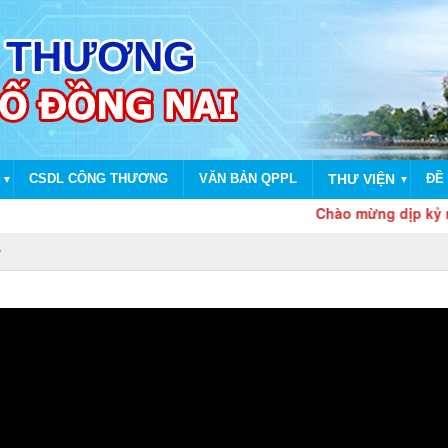
CSDL CÔNG THƯƠNG
VĂN BẢN QPPL
THƯ VIỆN
ĐỀ 
▼
▼
Chào mừng dịp kỷ niệm 80 