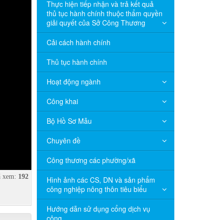
Thực hiện tiếp nhận và trả kết quả
thủ tục hành chính thuộc thẩm quyền
giải quyết của Sở Công Thương
Cải cách hành chính
Thủ tục hành chính
Hoạt động ngành
Công khai
Bộ Hồ Sơ Mẫu
Chuyên đề
Công thương các phường/xã
 xem:
192
Hình ảnh các CS, DN và sản phẩm
công nghiệp nông thôn tiêu biểu
Hướng dẫn sử dụng cổng dịch vụ
công