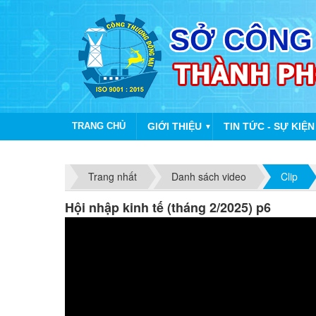
TRANG CHỦ
GIỚI THIỆU
TIN TỨC - SỰ KIỆN
▼
Trang nhất
Danh sách video
Clip
Hội nhập kinh tế (tháng 2/2025) p6