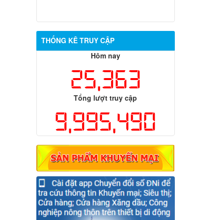
THỐNG KÊ TRUY CẬP
Hôm nay
25,363
Tổng lượt truy cập
9,995,490