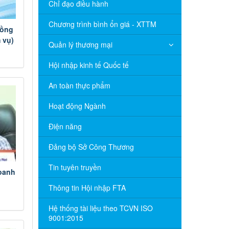
Chỉ đạo điều hành
Chương trình bình ổn giá - XTTM
Đồng
 vụ)
Quản lý thương mại
Hội nhập kinh tế Quốc tế
An toàn thực phẩm
Hoạt động Ngành
Điện năng
Đảng bộ Sở Công Thương
Tin tuyên truyền
oanh
Thông tin Hội nhập FTA
Hệ thống tài liệu theo TCVN ISO
9001:2015