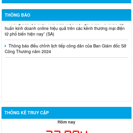
Thông báo bán thanh lý tài sản công theo hình thức chỉ định
THÔNG BÁO
Thông báo lựa chọn nhà thầu thực hiện gói thầu: “tổ chức tập
huấn kinh doanh online hiệu quả trên các kênh thương mại điện
tử phổ biến hiện nay” (SA)
Thông báo điều chỉnh lịch tiếp công dân của Ban Giám đốc Sở
Công Thương năm 2024
THỐNG KÊ TRUY CẬP
Hôm nay