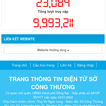
23,084
Tổng lượt truy cập
9,993,211
LIÊN KẾT WEBSITE
Website thường dùng
Trang chủ
Cấu trúc trang
Liên hệ
Đăng nhập
TRANG THÔNG TIN ĐIỆN TỬ SỞ
CÔNG THƯƠNG
Cơ quan chủ quản: UBND thành phố Đồng Nai . Giấy phép số 26/GP-
BVHTT cấp ngày 22/01/2003
Chịu trách nhiệm chính: Ông Vũ Ngọc Long - Giám đốc Sở Công Thương
Địa chỉ: Số 2 Nguyễn Văn Trị, Phường Trấn Biên, Thành phố Đồng Nai.