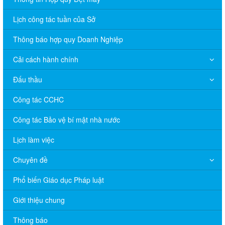
Lịch công tác tuần của Sở
Thông báo hợp quy Doanh Nghiệp
Cải cách hành chính
Đấu thầu
Công tác CCHC
Công tác Bảo vệ bí mật nhà nước
Lịch làm việc
Chuyên đề
Phổ biến Giáo dục Pháp luật
V/v đề nghị báo cáo hệ thống phân phối, nhãn hiệu hàng hóa
Giới thiệu chung
và hoạt động mua bán khí trên địa bàn tỉnh năm 2025 (nhắc lần
2).
Thông báo