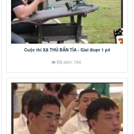
Cuộc thi XẠ THỦ BẮN TỈA - Giai đoạn 1 p4
Đã xem: 164