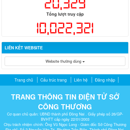
20,329
Tổng lượt truy cập
10,022,321
LIÊN KẾT WEBSITE
Website thường dùng
Trang chủ
Cấu trúc trang
Liên hệ
Đăng nhập
TRANG THÔNG TIN ĐIỆN TỬ SỞ
CÔNG THƯƠNG
Cơ quan chủ quản: UBND thành phố Đồng Nai . Giấy phép số 26/GP-
BVHTT cấp ngày 22/01/2003
Chịu trách nhiệm chính: Ông Vũ Ngọc Long - Giám đốc Sở Công Thương
Địa chỉ: Số 2 Nguyễn Văn Trị, Phường Trấn Biên, Thành phố Đồng Nai.