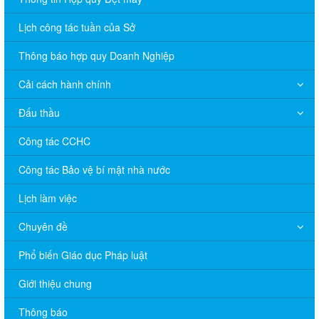
Lịch công tác tuần của Sở
Thông báo hợp quy Doanh Nghiệp
Cải cách hành chính
Đấu thầu
Công tác CCHC
Công tác Bảo vệ bí mật nhà nước
Lịch làm việc
Chuyên đề
Phổ biến Giáo dục Pháp luật
V/v đề nghị báo cáo hệ thống phân phối, nhãn hiệu hàng hóa
và hoạt động mua bán khí trên địa bàn tỉnh năm 2025 (nhắc lần
Giới thiệu chung
2).
Thông báo
Thông báo bán thanh lý tài sản công theo hình thức chỉ định