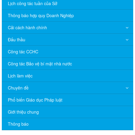
Lịch công tác tuần của Sở
Thông báo hợp quy Doanh Nghiệp
Cải cách hành chính
Đấu thầu
Công tác CCHC
Công tác Bảo vệ bí mật nhà nước
Lịch làm việc
Chuyên đề
V/v đề nghị báo cáo hệ thống phân phối, nhãn hiệu hàng hóa
và hoạt động mua bán khí trên địa bàn tỉnh năm 2025 (nhắc lần
Phổ biến Giáo dục Pháp luật
2).
Giới thiệu chung
Thông báo bán thanh lý tài sản công theo hình thức chỉ định
Thông báo
Thông báo lựa chọn nhà thầu thực hiện gói thầu: “tổ chức tập