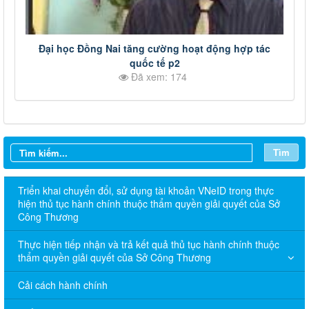
Đại học Đồng Nai tăng cường hoạt động hợp tác
quốc tế p2
Đã xem: 174
Tìm
Triển khai chuyển đổi, sử dụng tài khoản VNeID trong thực
hiện thủ tục hành chính thuộc thẩm quyền giải quyết của Sở
Công Thương
Thực hiện tiếp nhận và trả kết quả thủ tục hành chính thuộc
thẩm quyền giải quyết của Sở Công Thương
Cải cách hành chính