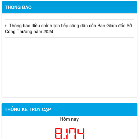
huấn kinh doanh online hiệu quả trên các kênh thương mại điện
tử phổ biến hiện nay” (SA)
THÔNG BÁO
Thông báo điều chỉnh lịch tiếp công dân của Ban Giám đốc Sở
Công Thương năm 2024
THỐNG KÊ TRUY CẬP
Hôm nay
8,174