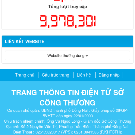
Tổng lượt truy cập
9,978,301
LIÊN KẾT WEBSITE
Website thường dùng
Trang chủ
Cấu trúc trang
Liên hệ
Đăng nhập
TRANG THÔNG TIN ĐIỆN TỬ SỞ
CÔNG THƯƠNG
Cơ quan chủ quản: UBND thành phố Đồng Nai . Giấy phép số 26/GP-
BVHTT cấp ngày 22/01/2003
Chịu trách nhiệm chính: Ông Vũ Ngọc Long - Giám đốc Sở Công Thương
Địa chỉ: Số 2 Nguyễn Văn Trị, Phường Trấn Biên, Thành phố Đồng Nai.
Điện Thoại : 0251.3823317 (VPS); 0251.3941585 (P.KHTCTH);