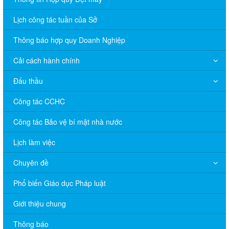
Lịch công tác tuần của Sở
Thông báo hợp quy Doanh Nghiệp
Cải cách hành chính
Đấu thầu
Công tác CCHC
Công tác Bảo vệ bí mật nhà nước
Lịch làm việc
Chuyên đề
Phổ biến Giáo dục Pháp luật
V/v đề nghị báo cáo hệ thống phân phối, nhãn hiệu hàng hóa
và hoạt động mua bán khí trên địa bàn tỉnh năm 2025 (nhắc lần
Giới thiệu chung
2).
Thông báo
Thông báo bán thanh lý tài sản công theo hình thức chỉ định