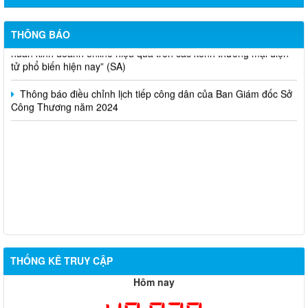
Thông báo lựa chọn nhà thầu thực hiện gói thầu: “tổ chức tập
THÔNG BÁO
huấn kinh doanh online hiệu quả trên các kênh thương mại điện
tử phổ biến hiện nay” (SA)
Thông báo điều chỉnh lịch tiếp công dân của Ban Giám đốc Sở
Công Thương năm 2024
THỐNG KÊ TRUY CẬP
Hôm nay