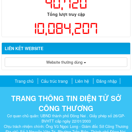
40,720
Tổng lượt truy cập
10,084,207
LIÊN KẾT WEBSITE
Website thường dùng
Trang chủ
Cấu trúc trang
Liên hệ
Đăng nhập
TRANG THÔNG TIN ĐIỆN TỬ SỞ
CÔNG THƯƠNG
Cơ quan chủ quản: UBND thành phố Đồng Nai . Giấy phép số 26/GP-
BVHTT cấp ngày 22/01/2003
Chịu trách nhiệm chính: Ông Vũ Ngọc Long - Giám đốc Sở Công Thương
Địa chỉ: Số 2 Nguyễn Văn Trị, Phường Trấn Biên, Thành phố Đồng Nai.