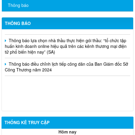
và hoạt động mua bán khí trên địa bàn tỉnh năm 2025 (nhắc lần
Thông báo
2).
Thông báo bán thanh lý tài sản công theo hình thức chỉ định
THÔNG BÁO
Thông báo lựa chọn nhà thầu thực hiện gói thầu: “tổ chức tập
huấn kinh doanh online hiệu quả trên các kênh thương mại điện
tử phổ biến hiện nay” (SA)
Thông báo điều chỉnh lịch tiếp công dân của Ban Giám đốc Sở
Công Thương năm 2024
THỐNG KÊ TRUY CẬP
Hôm nay