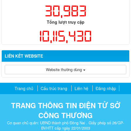
30,983
Tổng lượt truy cập
10,115,430
LIÊN KẾT WEBSITE
Website thường dùng
Trang chủ
Cấu trúc trang
Liên hệ
Đăng nhập
TRANG THÔNG TIN ĐIỆN TỬ SỞ
CÔNG THƯƠNG
Cơ quan chủ quản: UBND thành phố Đồng Nai . Giấy phép số 26/GP-
BVHTT cấp ngày 22/01/2003