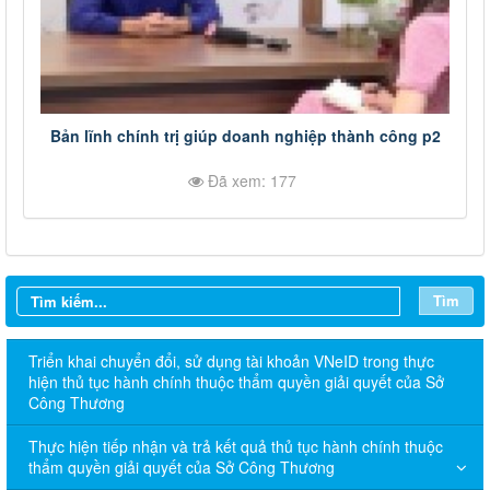
Bản lĩnh chính trị giúp doanh nghiệp thành công p2
Đã xem: 177
Tìm
Triển khai chuyển đổi, sử dụng tài khoản VNeID trong thực
hiện thủ tục hành chính thuộc thẩm quyền giải quyết của Sở
Công Thương
Thực hiện tiếp nhận và trả kết quả thủ tục hành chính thuộc
thẩm quyền giải quyết của Sở Công Thương