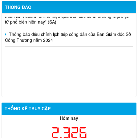
Thông báo lựa chọn nhà thầu thực hiện gói thầu: “tổ chức tập
THÔNG BÁO
huấn kinh doanh online hiệu quả trên các kênh thương mại điện
tử phổ biến hiện nay” (SA)
Thông báo điều chỉnh lịch tiếp công dân của Ban Giám đốc Sở
Công Thương năm 2024
THỐNG KÊ TRUY CẬP
Hôm nay
2,326