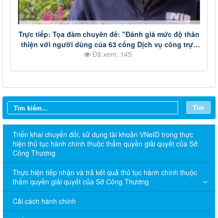
Trực tiếp: Tọa đàm chuyên đề: "Đánh giá mức độ thân
thiện với người dùng của 63 cổng Dịch vụ công trực
Đã xem: 145
tuyến cấp tỉnh lần thứ nhất, năm 2023" p1
Tìm
Triển khai chuyển đổi, sử dụng tài khoản VNeID trong thực
hiện thủ tục hành chính thuộc thẩm quyền giải quyết của Sở
Công Thương
Thực hiện tiếp nhận và trả kết quả thủ tục hành chính thuộc
thẩm quyền giải quyết của Sở Công Thương
Cải cách hành chính