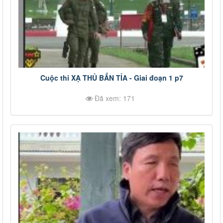
Cuộc thi XẠ THỦ BẮN TỈA - Giai đoạn 1 p7
Đã xem: 171