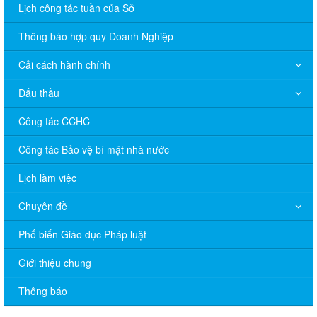
Lịch công tác tuần của Sở
Thông báo hợp quy Doanh Nghiệp
Cải cách hành chính
Đấu thầu
Công tác CCHC
Công tác Bảo vệ bí mật nhà nước
Lịch làm việc
Chuyên đề
Phổ biến Giáo dục Pháp luật
V/v đề nghị báo cáo hệ thống phân phối, nhãn hiệu hàng hóa
và hoạt động mua bán khí trên địa bàn tỉnh năm 2025 (nhắc lần
Giới thiệu chung
2).
Thông báo
Thông báo bán thanh lý tài sản công theo hình thức chỉ định