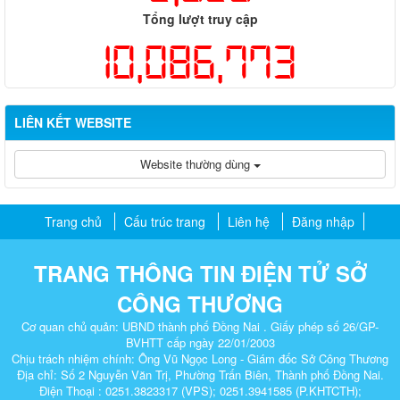
Tổng lượt truy cập
10,086,773
LIÊN KẾT WEBSITE
Website thường dùng
Trang chủ
Cấu trúc trang
Liên hệ
Đăng nhập
TRANG THÔNG TIN ĐIỆN TỬ SỞ
CÔNG THƯƠNG
Cơ quan chủ quản: UBND thành phố Đồng Nai . Giấy phép số 26/GP-
BVHTT cấp ngày 22/01/2003
Chịu trách nhiệm chính: Ông Vũ Ngọc Long - Giám đốc Sở Công Thương
Địa chỉ: Số 2 Nguyễn Văn Trị, Phường Trấn Biên, Thành phố Đồng Nai.
Điện Thoại : 0251.3823317 (VPS); 0251.3941585 (P.KHTCTH);