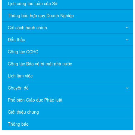
Lịch công tác tuần của Sở
Thông báo hợp quy Doanh Nghiệp
Cải cách hành chính
Đấu thầu
Công tác CCHC
Công tác Bảo vệ bí mật nhà nước
Lịch làm việc
Chuyên đề
V/v đề nghị báo cáo hệ thống phân phối, nhãn hiệu hàng hóa
Phổ biến Giáo dục Pháp luật
và hoạt động mua bán khí trên địa bàn tỉnh năm 2025 (nhắc lần
2).
Giới thiệu chung
Thông báo bán thanh lý tài sản công theo hình thức chỉ định
Thông báo
Thông báo lựa chọn nhà thầu thực hiện gói thầu: “tổ chức tập