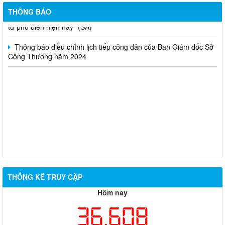
huấn kinh doanh online hiệu quả trên các kênh thương mại điện
THÔNG BÁO
tử phổ biến hiện nay” (SA)
Thông báo điều chỉnh lịch tiếp công dân của Ban Giám đốc Sở
Công Thương năm 2024
THỐNG KÊ TRUY CẬP
Hôm nay
36,608