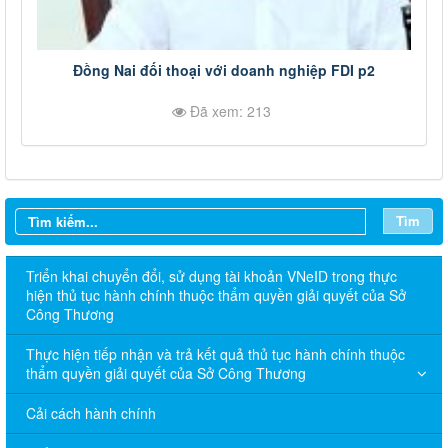
Đồng Nai đối thoại với doanh nghiệp FDI p2
Đã xem: 213
Tìm
Triển khai chuyển đổi, sử dụng tài khoản VNeID trong thực
hiện thủ tục hành chính thuộc thẩm quyền giải quyết của Sở
Công Thương
Thực hiện tiếp nhận và trả kết quả thủ tục hành chính thuộc
thẩm quyền giải quyết của Sở Công Thương
Cải cách hành chính