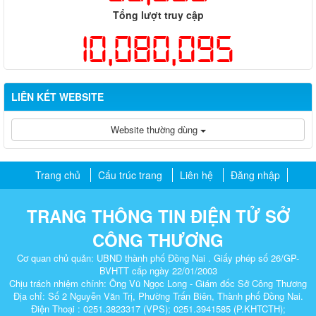
Tổng lượt truy cập
10,080,095
LIÊN KẾT WEBSITE
Website thường dùng
Trang chủ
Cấu trúc trang
Liên hệ
Đăng nhập
TRANG THÔNG TIN ĐIỆN TỬ SỞ
CÔNG THƯƠNG
Cơ quan chủ quản: UBND thành phố Đồng Nai . Giấy phép số 26/GP-
BVHTT cấp ngày 22/01/2003
Chịu trách nhiệm chính: Ông Vũ Ngọc Long - Giám đốc Sở Công Thương
Địa chỉ: Số 2 Nguyễn Văn Trị, Phường Trấn Biên, Thành phố Đồng Nai.
Điện Thoại : 0251.3823317 (VPS); 0251.3941585 (P.KHTCTH);