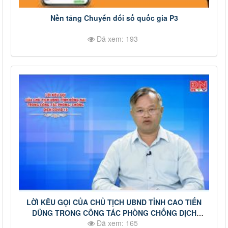
Nền tảng Chuyển đổi số quốc gia P3
Đã xem: 193
LỜI KÊU GỌI CỦA CHỦ TỊCH UBND TỈNH CAO TIẾN
DŨNG TRONG CÔNG TÁC PHÒNG CHỐNG DỊCH
Đã xem: 165
COVID-19