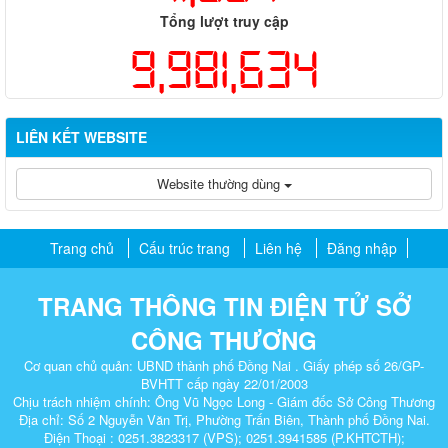
Tổng lượt truy cập
9,981,634
LIÊN KẾT WEBSITE
Website thường dùng
Trang chủ
Cấu trúc trang
Liên hệ
Đăng nhập
TRANG THÔNG TIN ĐIỆN TỬ SỞ
CÔNG THƯƠNG
Cơ quan chủ quản: UBND thành phố Đồng Nai . Giấy phép số 26/GP-
BVHTT cấp ngày 22/01/2003
Chịu trách nhiệm chính: Ông Vũ Ngọc Long - Giám đốc Sở Công Thương
Địa chỉ: Số 2 Nguyễn Văn Trị, Phường Trấn Biên, Thành phố Đồng Nai.
Điện Thoại : 0251.3823317 (VPS); 0251.3941585 (P.KHTCTH);