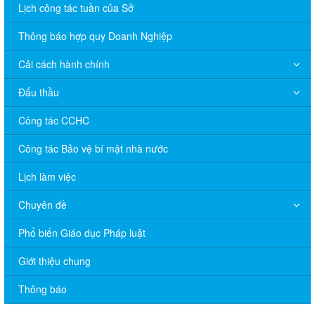
Lịch công tác tuần của Sở
Thông báo hợp quy Doanh Nghiệp
Cải cách hành chính
Đấu thầu
Công tác CCHC
Công tác Bảo vệ bí mật nhà nước
Lịch làm việc
Chuyên đề
V/v đề nghị báo cáo hệ thống phân phối, nhãn hiệu hàng hóa
và hoạt động mua bán khí trên địa bàn tỉnh năm 2025 (nhắc lần
Phổ biến Giáo dục Pháp luật
2).
Giới thiệu chung
Thông báo bán thanh lý tài sản công theo hình thức chỉ định
Thông báo
Thông báo lựa chọn nhà thầu thực hiện gói thầu: “tổ chức tập
huấn kinh doanh online hiệu quả trên các kênh thương mại điện