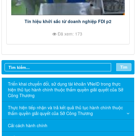
Tín hiệu khởi sắc từ doanh nghiệp FDI p2
Đã xem: 173
Tìm
Triển khai chuyển đổi, sử dụng tài khoản VNeID trong thực
hiện thủ tục hành chính thuộc thẩm quyền giải quyết của Sở
Công Thương
Thực hiện tiếp nhận và trả kết quả thủ tục hành chính thuộc
thẩm quyền giải quyết của Sở Công Thương
Cải cách hành chính