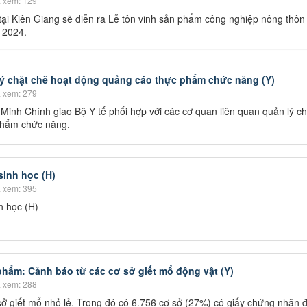
 xem: 129
ại Kiên Giang sẽ diễn ra Lễ tôn vinh sản phẩm công nghiệp nông thôn 
 2024.
ý chặt chẽ hoạt động quảng cáo thực phẩm chức năng (Y)
 xem: 279
inh Chính giao Bộ Y tế phối hợp với các cơ quan liên quan quản lý ch
phẩm chức năng.
sinh học (H)
 xem: 395
h học (H)
phẩm: Cảnh báo từ các cơ sở giết mổ động vật (Y)
 xem: 288
ở giết mổ nhỏ lẻ. Trong đó có 6.756 cơ sở (27%) có giấy chứng nhận 