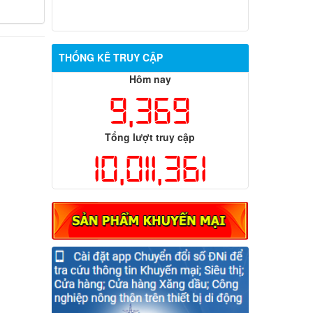
THỐNG KÊ TRUY CẬP
Hôm nay
9,369
Tổng lượt truy cập
10,011,361