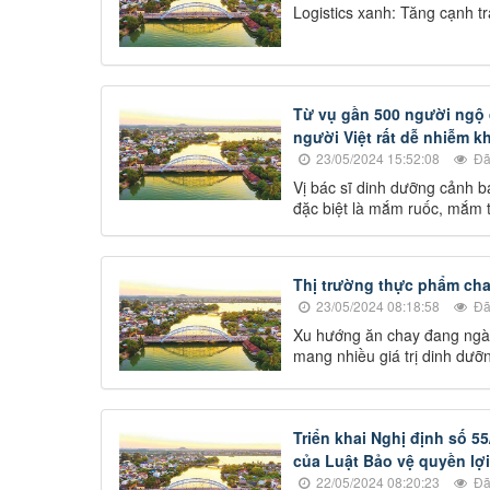
Logistics xanh: Tăng cạnh t
Từ vụ gần 500 người ngộ
người Việt rất dễ nhiễm 
23/05/2024 15:52:08
Đã
Vị bác sĩ dinh dưỡng cảnh b
đặc biệt là mắm ruốc, mắm 
Thị trường thực phẩm cha
23/05/2024 08:18:58
Đã
Xu hướng ăn chay đang ngày 
mang nhiều giá trị dinh dưỡn
Triển khai Nghị định số 5
của Luật Bảo vệ quyền lợi
22/05/2024 08:20:23
Đã