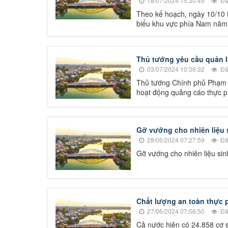
18/07/2024 15:30:45
Đã
Theo kế hoạch, ngày 10/10 t
biểu khu vực phía Nam năm
Thủ tướng yêu cầu quản l
03/07/2024 10:36:32
Đã
Thủ tướng Chính phủ Phạm M
hoạt động quảng cáo thực 
Gỡ vướng cho nhiên liệu 
28/06/2024 07:27:59
Đã
Gỡ vướng cho nhiên liệu sin
Chất lượng an toàn thực 
27/06/2024 07:56:50
Đã
Cả nước hiện có 24.858 cơ s