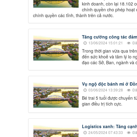
kinh doanh, còn lại 18.102
chính quyền cho phép hoạt đ
chính quyền các tỉnh, thành trên cả nước.
Tăng cường công tác đảm 
13/06/2024 15:01:21
Đã
Trong thời gian vừa qua trê
đến sức khoẻ và tâm lý lo n
đạo các Sở, Ban, ngành và 
Vụ ngộ độc bánh mì ở Đồn
03/06/2024 13:39:28
Đã
Bé trai 5 tuổi được chuyển
gian điều trị tích cực.
Logistics xanh: Tăng cạn
24/05/2024 07:43:33
Đã