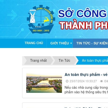
TRANG CHỦ
GIỚI THIỆU
TIN TỨC - SỰ KIỆN
▼
Trang nhất
Tin Tức
An toàn thực ph
An toàn thực phẩm - vé
23/07/2024 10:33:27
Đã
Nếu các nhà cung cấp trong
phẩm vào hệ thống siêu thị h