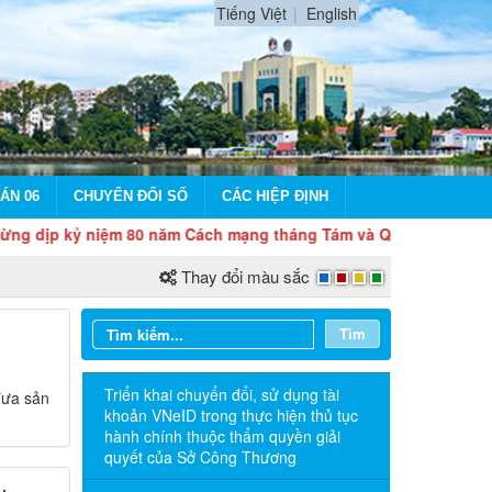
Tiếng Việt
English
ÁN 06
CHUYỂN ĐỔI SỐ
CÁC HIỆP ĐỊNH
ỷ niệm 80 năm Cách mạng tháng Tám và Quốc khánh 2/9
Thay đổi màu sắc
Tìm
Triển khai chuyển đổi, sử dụng tài
đưa sản
khoản VNeID trong thực hiện thủ tục
hành chính thuộc thẩm quyền giải
quyết của Sở Công Thương