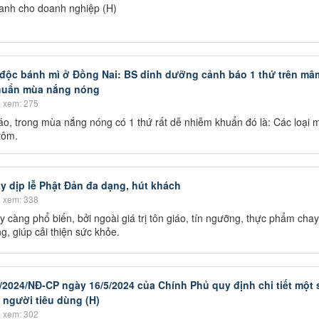
ranh cho doanh nghiệp (H)
 độc bánh mì ở Đồng Nai: BS dinh dưỡng cảnh báo 1 thứ trên m
khuẩn mùa nắng nóng
 xem: 275
áo, trong mùa nắng nóng có 1 thứ rất dễ nhiễm khuẩn đó là: Các loại
tôm.
y dịp lễ Phật Đản đa dạng, hút khách
 xem: 338
càng phổ biến, bởi ngoài giá trị tôn giáo, tín ngưỡng, thực phẩm cha
g, giúp cải thiện sức khỏe.
5/2024/NĐ-CP ngày 16/5/2024 của Chính Phủ quy định chi tiết một 
 người tiêu dùng (H)
 xem: 302