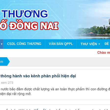
CSDL CÔNG THƯƠNG
VĂN BẢN QPPL
THƯ VIỆN
ĐỀ 
▼
▼
Chào mừng dịp k
ẩm
 thông hành vào kênh phân phối hiện đại
 xem: 273
 nước bảo đảm được chất lượng và an toàn thực phẩm thì con đường 
iện đại rất rộng mở.