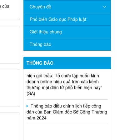
u của
Chuyên đề
V/v đề nghị báo cáo hệ thống phân
phối, nhãn hiệu hàng hóa và hoạt động
Phổ biến Giáo dục Pháp luật
mua bán khí trên địa bàn tỉnh năm 2025
(nhắc lần 2).
Giới thiệu chung
Thông báo bán thanh lý tài sản công
Thông báo
theo hình thức chỉ định
Thông báo lựa chọn nhà thầu thực
THÔNG BÁO
hiện gói thầu: “tổ chức tập huấn kinh
doanh online hiệu quả trên các kênh
thương mại điện tử phổ biến hiện nay”
(SA)
Thông báo điều chỉnh lịch tiếp công
dân của Ban Giám đốc Sở Công Thương
năm 2024